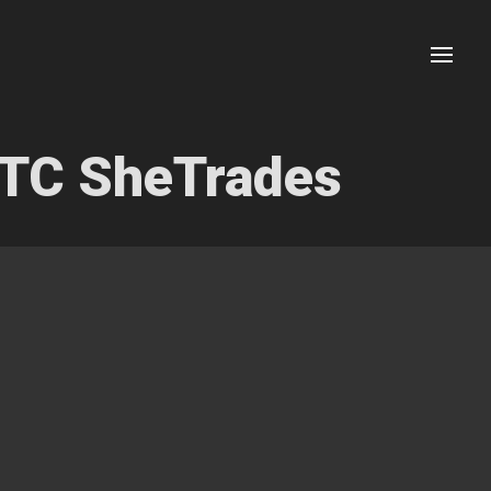
Menu
ITC SheTrades