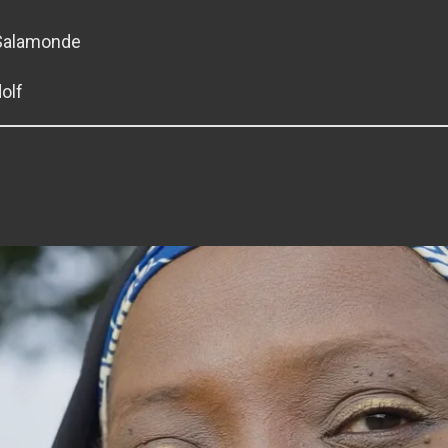
s Salamonde
dolf